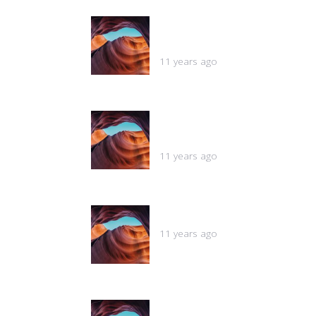
Imagination encircles
the world
11 years ago
Post with some text
and image
11 years ago
Enjoy the weather
11 years ago
Interesting inventions