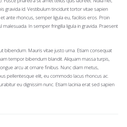
. Fusce pharetra sit amet tellus quis laoreet. Nulla nec
rpis gravida id. Vestibulum tincidunt tortor vitae sapien
s et ante rhoncus, semper ligula eu, facilisis eros. Proin
 malesuada. In semper fringilla ligula in gravida. Praesent
ut bibendum. Mauris vitae justo urna. Etiam consequat
quam tempor bibendum blandit. Aliquam massa turpis,
ongue arcu at ornare finibus. Nunc diam metus,
bus pellentesque elit, eu commodo lacus rhoncus ac.
. Curabitur eu dignissim nunc. Etiam lacinia erat sed sapien