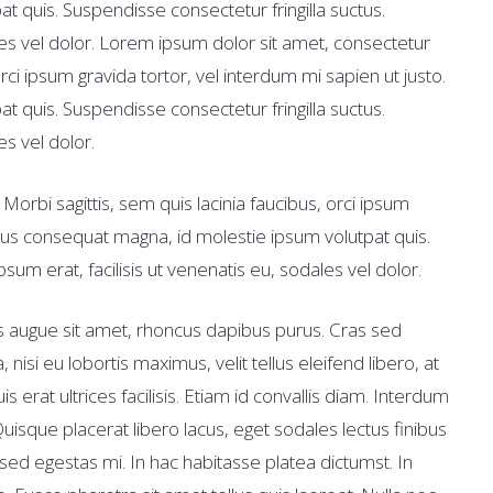
t quis. Suspendisse consectetur fringilla suctus.
les vel dolor. Lorem ipsum dolor sit amet, consectetur
 orci ipsum gravida tortor, vel interdum mi sapien ut justo.
t quis. Suspendisse consectetur fringilla suctus.
es vel dolor.
Morbi sagittis, sem quis lacinia faucibus, orci ipsum
arius consequat magna, id molestie ipsum volutpat quis.
sum erat, facilisis ut venenatis eu, sodales vel dolor.
bus augue sit amet, rhoncus dapibus purus. Cras sed
isi eu lobortis maximus, velit tellus eleifend libero, at
 erat ultrices facilisis. Etiam id convallis diam. Interdum
isque placerat libero lacus, eget sodales lectus finibus
 sed egestas mi. In hac habitasse platea dictumst. In