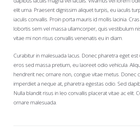
dapibus iaculis magna vel iaculis. Vivamus vel lorem odio
elit urna. Praesent dignissim aliquet turpis, eu iaculis tu
iaculis convallis. Proin porta mauris id mollis lacinia. Cra
lobortis sem vel massa ullamcorper, quis vestibulum nisl
vitae mi non risus convallis venenatis eu in diam.
Curabitur in malesuada lacus. Donec pharetra eget est 
eros sed massa pretium, eu laoreet odio vehicula. Ali
hendrerit nec ornare non, congue vitae metus. Donec c
imperdiet a neque at, pharetra egestas odio. Sed dapi
Nulla blandit risus in leo convallis placerat vitae ac elit
ornare malesuada.